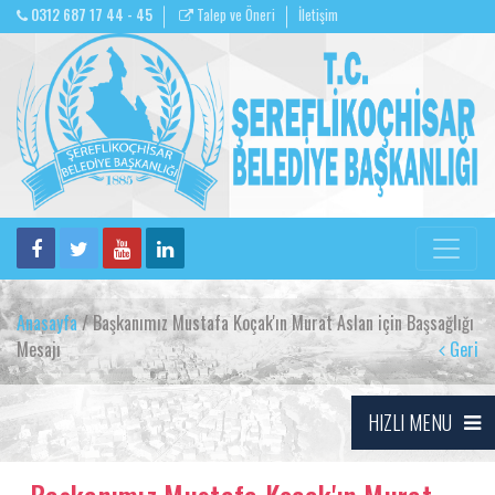
0312 687 17 44 - 45
Talep ve Öneri
İletişim
Anasayfa
/ Başkanımız Mustafa Koçak'ın Murat Aslan için Başsağlığı
Mesajı
Geri
HIZLI MENU