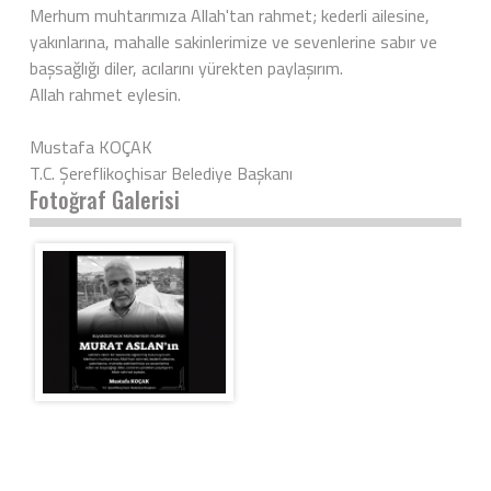
Merhum muhtarımıza Allah'tan rahmet; kederli ailesine,
yakınlarına, mahalle sakinlerimize ve sevenlerine sabır ve
başsağlığı diler, acılarını yürekten paylaşırım.
Allah rahmet eylesin.
Mustafa KOÇAK
T.C. Şereflikoçhisar Belediye Başkanı
Fotoğraf Galerisi