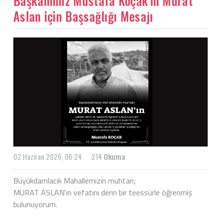
Başkanımız Mustafa Koçak'ın Murat
Aslan için Başsağlığı Mesajı
02 Haziran 2026, 06:24
214
Okuma
Büyükdamlacık Mahallemizin muhtarı;
MURAT ASLAN'ın vefatını derin bir teessürle öğrenmiş
bulunuyorum.