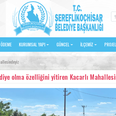
E ÖDEME
KURUMSAL YAPI
GÜNCEL
İLÇEMİZ
PROJE
hallesindeyiz
diye olma özelliğini yitiren Kacarlı Mahalles