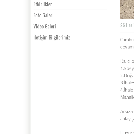
Etkinlikler
Foto Galeri
26 Hazi
Video Galeri
İletişim Bilgilerimiz
Cumhur
devam e
Kalıcı
1.Sosy
2.Doğa
3.İhale
4.İhal
Mahalle
Arsıza 
anlayış
Huzur 