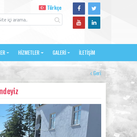
Türkçe
LER
HİZMETLER
GALERİ
İLETİŞİM
Geri
indeyiz