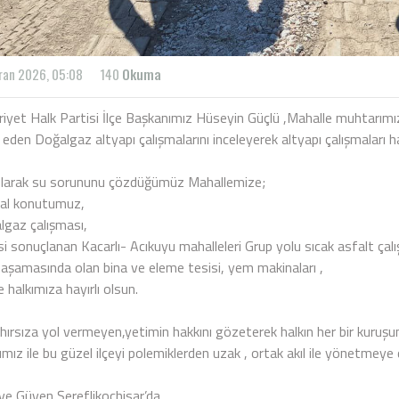
ran 2026, 05:08
140
Okuma
iyet Halk Partisi İlçe Başkanımız Hüseyin Güçlü ,Mahalle muhtarımız
den Doğalgaz altyapı çalışmalarını inceleyerek altyapı çalışmaları ha
 olarak su sorununu çözdüğümüz Mahallemize;
al konutumuz,
lgaz çalışması,
si sonuçlanan Kacarlı- Acıkuyu mahalleleri Grup yolu sıcak asfalt çal
e aşamasında olan bina ve eleme tesisi, yem makinaları ,
 halkımıza hayırlı olsun.
hırsıza yol vermeyen,yetimin hakkını gözeterek halkın her bir kuruşu
ımız ile bu güzel ilçeyi polemiklerden uzak , ortak akıl ile yönetmey
ve Güven Şereflikoçhisar’da