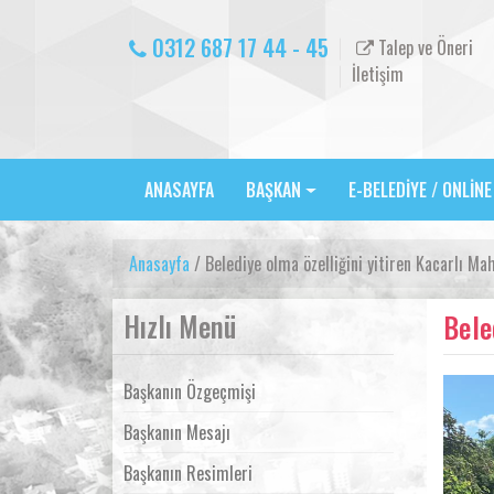
0312 687 17 44 - 45
Talep ve Öneri
İletişim
ANASAYFA
BAŞKAN
E-BELEDİYE / ONLİN
Anasayfa
/ Belediye olma özelliğini yitiren Kacarlı Ma
Hızlı Menü
Bele
Başkanın Özgeçmişi
Başkanın Mesajı
Başkanın Resimleri