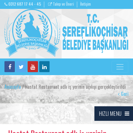
0312 687 17 44 - 45
Talep ve Öneri
İletişim
Anasayfa
/ Hastat Restaurant adlı iş yerinin açılışı gerçekleştirildi
Geri
HIZLI MENU