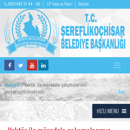
0312 687 17 44 - 45
Talep ve Öneri
İletişim
Anasayfa
/ Vektör ile mücadele çalışmalarımız
gerçekleştirilmektedir
Geri
HIZLI MENU