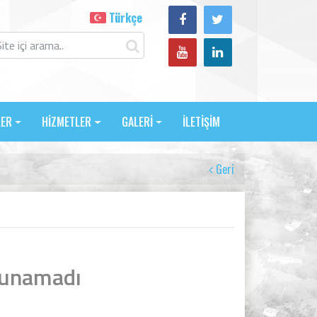
Türkçe
LER
HİZMETLER
GALERİ
İLETİŞİM
Geri
lunamadı