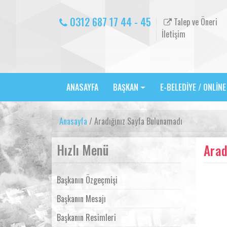
0312 687 17 44 - 45
Talep ve Öneri
İletişim
ANASAYFA
BAŞKAN
E-BELEDİYE / ONLİN
Anasayfa
/ Aradığınız Sayfa Bulunamadı
Hızlı Menü
Arad
Başkanın Özgeçmişi
Başkanın Mesajı
Başkanın Resimleri