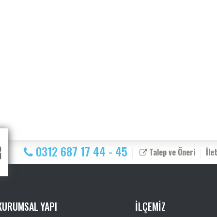
0312 687 17 44 - 45
Talep ve Öneri
İle
KURUMSAL YAPI
İLÇEMİZ