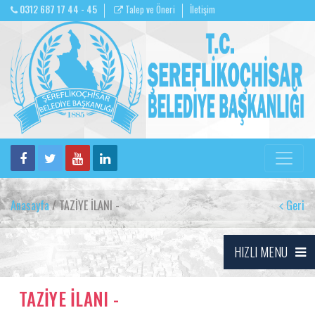
0312 687 17 44 - 45
Talep ve Öneri
İletişim
Anasayfa
/ TAZİYE İLANI -
Geri
HIZLI MENU
TAZİYE İLANI -