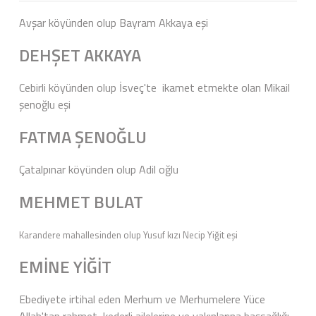
Avşar köyünden olup Bayram Akkaya eşi
DEHŞET AKKAYA
Cebirli köyünden olup İsveç'te ikamet etmekte olan Mikail
şenoğlu eşi
FATMA ŞENOĞLU
Çatalpınar köyünden olup Adil oğlu
MEHMET BULAT
Karandere mahallesinden olup Yusuf kızı Necip Yiğit eşi
EMİNE YİĞİT
Ebediyete irtihal eden Merhum ve Merhumelere Yüce
Allah'tan rahmet, kederli ailelerine ve yakınlarına başsağlığı