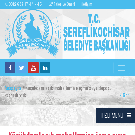
0312 687 17 44 - 45
Talep ve Öneri
İletişim
Anasayfa
/ Küçükdamlacık mahallemize içme suyu deposu
kazandırdık
Geri
HIZLI MENU