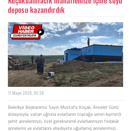
Küçükdamlacık mahallemize içme suyu
deposu kazandırdık
11 Mayıs 2026, 05:38
Belediye Başkanımız Sayın Mustafa Koçak, Anneler Günü
dolayısıyla; vatan uğruna evlatlarını toprağa veren kıymetli
şehit annelerimizi, özel gereksinimli evlatlarımızın fedakâr
annelerini ve evlatlarını ebediyete uğurlamış annelerimizi