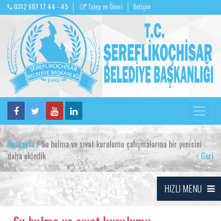
0312 687 17 44 - 45
Talep ve Öneri
İletişim
Anasayfa
/ Su bulma ve sıvat kurulumu çalışmalarına bir yenisini
daha ekledik
Geri
HIZLI MENU