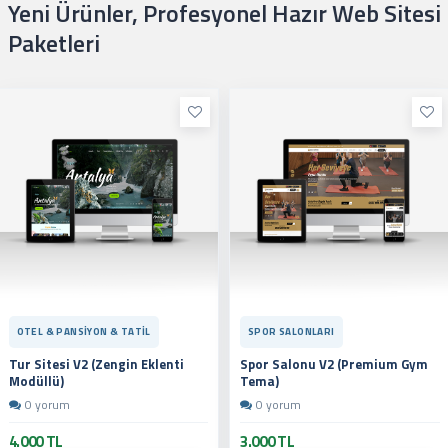
Yeni Ürünler, Profesyonel Hazır Web Sitesi
Paketleri
OTEL & PANSIYON & TATIL
SPOR SALONLARI
Tur Sitesi V2 (Zengin Eklenti
Spor Salonu V2 (Premium Gym
Modüllü)
Tema)
0 yorum
0 yorum
4.000 TL
3.000 TL