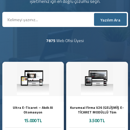
işletmeniz için en doğru çözümü seçin.
Yazılım Ara
7875
Web Ofisi Üyesi
Ultra E-Ticaret – Akıllı AI
Kurumsal Firma V26 (GELİŞMİŞ E-
Otomasyon
TİCARET MODÜLLÜ Tüm
Sektörlere Uygundur - Yeni Dil
15.000 TL
3.500 TL
Sistemli)