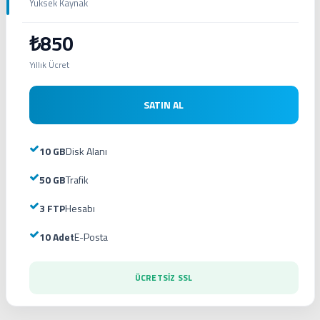
Yüksek Kaynak
₺850
Yıllık Ücret
SATIN AL
10 GB
Disk Alanı
50 GB
Trafik
3 FTP
Hesabı
10 Adet
E-Posta
ÜCRETSİZ SSL