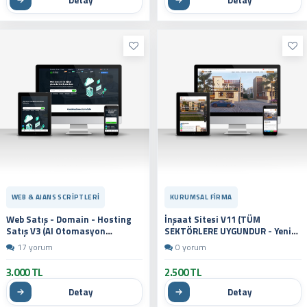
Detay
Detay
WEB & AJANS SCRIPTLERI
KURUMSAL FIRMA
Web Satış - Domain - Hosting
İnşaat Sitesi V11 (TÜM
Satış V3 (AI Otomasyon
SEKTÖRLERE UYGUNDUR - Yeni
Destekli)
Dil Sistemli)
17 yorum
0 yorum
3.000 TL
2.500 TL
Detay
Detay