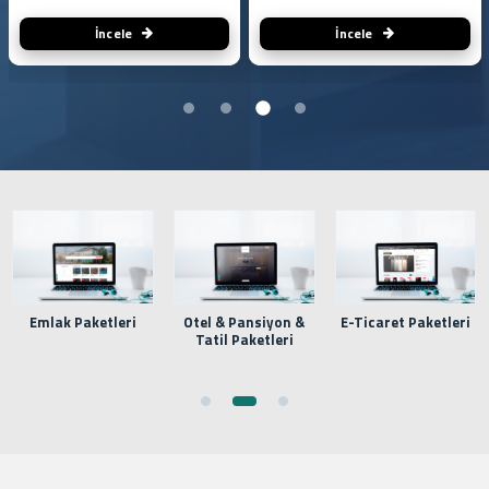
İncele
İncele
k Paketleri
Otel & Pansiyon &
E-Ticaret Paketleri
Kuafö
Tatil Paketleri
Salon