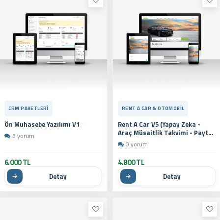
CRM PAKETLERI
RENT A CAR & OTOMOBIL
Ön Muhasebe Yazılımı V1
Rent A Car V5 (Yapay Zeka -
Araç Müsaitlik Takvimi - Paytr -
3 yorum
İyzico)
0 yorum
6.000 TL
4.800 TL
Detay
Detay