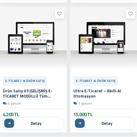
E-TICARET & ÜRÜN SATIŞ
E-TICARET & ÜRÜN SATIŞ
Ürün Satış V3 (GELİŞMİŞ E-
Ultra E-Ticaret – Akıllı AI
TİCARET MODÜLLÜ Tüm
Otomasyon
Sektörlere Uygundur - Yeni Dil
4 yorum
1 yorum
Sistemli)
4.200 TL
15.000 TL
Detay
Detay