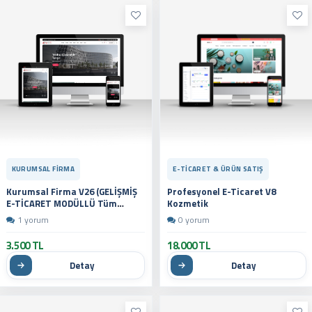
KURUMSAL FIRMA
E-TICARET & ÜRÜN SATIŞ
Kurumsal Firma V26 (GELİŞMİŞ
Profesyonel E-Ticaret V8
E-TİCARET MODÜLLÜ Tüm
Kozmetik
Sektörlere Uygundur - Yeni Dil
1 yorum
0 yorum
Sistemli)
3.500 TL
18.000 TL
Detay
Detay