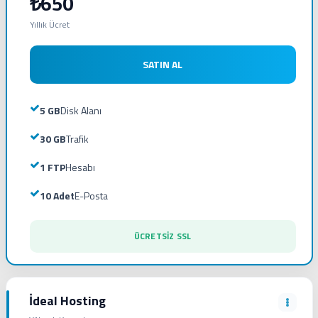
₺650
Yıllık Ücret
SATIN AL
5 GB
Disk Alanı
30 GB
Trafik
1 FTP
Hesabı
10 Adet
E-Posta
ÜCRETSİZ SSL
İdeal Hosting