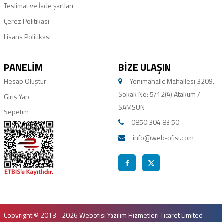
Teslimat ve İade şartları
Çerez Politikası
Lisans Politikası
PANELIM
BIZE ULAŞIN
Hesap Oluştur
Yenimahalle Mahallesi 3209.
Sokak No: 5/12(A) Atakum /
Giriş Yap
SAMSUN
Sepetim
0850 304 83 50
info@web-ofisi.com
Copyright © 2013 - 2026 Webofisi Yazılım Hizmetleri Ticaret Limited