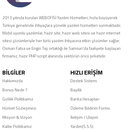
2013 yılında kurulan WEBOFİSİ Yazılım Hizmetleri, hızla büyüyerek
Türkiye genelinde ihtiyaçlara yönelik yazılım hizmetleri sunmaktadır.
Mobil uyumlu yazılımlar, hazır site, hazır web sitesi ve hazır internet
sitesi çözümleriyle her türlü yazılım ihtiyacına etkin çözümler sağlar.
Osman Fatsa ve Engin Taş ortaklığı ile Samsun'da faaliyete başlayan
firmamız, hazır PHP script alanında sektörün öncü şirketidir.
BILGILER
HIZLI ERIŞIM
Hakkımızda
Destek Sistemi
Bonus Nedir ?
Bayilik
Gizlilik Politikamız
Banka Hesapları
Hizmet Sözleşmesi
Ödeme Bildirim Formu
Misyon & Vizyon
İletişim / Ulaşım
Kalite Politikamız
Yardım(S.S.S)