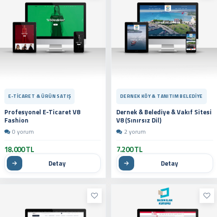
DERNEK KÖY & TANITIM BELEDIYE
E-TICARET & ÜRÜN SATIŞ
Dernek & Belediye & Vakıf Sitesi
Profesyonel E-Ticaret V8
V8 (Sınırsız Dil)
Fashion
2 yorum
0 yorum
18.000 TL
7.200 TL
Detay
Detay