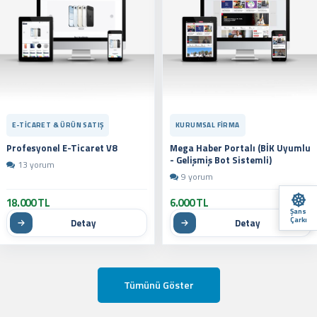
KURUMSAL FIRMA
E-TICARET & ÜRÜN SATIŞ
Mega Haber Portalı (BİK Uyumlu
Profesyonel E-Ticaret V8
- Gelişmiş Bot Sistemli)
13 yorum
9 yorum
18.000 TL
6.000 TL
Şans
Çarkı
Detay
Detay
Tümünü Göster