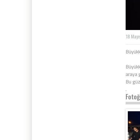
18 Mayı
Büyükkı
Büyükk
araya g
Bu güz
.
Fotoğ