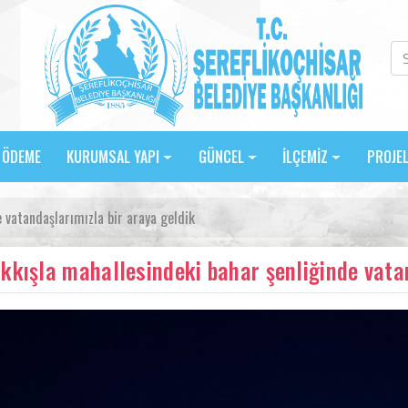
E ÖDEME
KURUMSAL YAPI
GÜNCEL
İLÇEMİZ
PROJE
 vatandaşlarımızla bir araya geldik
kkışla mahallesindeki bahar şenliğinde vatan