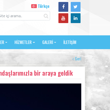
Türkçe
LER
HİZMETLER
GALERİ
İLETİŞİM
Geri
daşlarımızla bir araya geldik