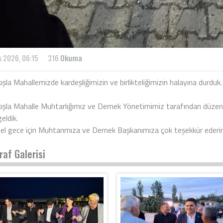
s 2026, 06:15
316
Okuma
şla Mahallemizde kardeşliğimizin ve birlikteliğimizin halayına durduk.
ışla Mahalle Muhtarlığımız ve Dernek Yönetimimiz tarafından düzenle
eldik.
el gece için Muhtarımıza ve Dernek Başkanımıza çok teşekkür ederi
raf Galerisi