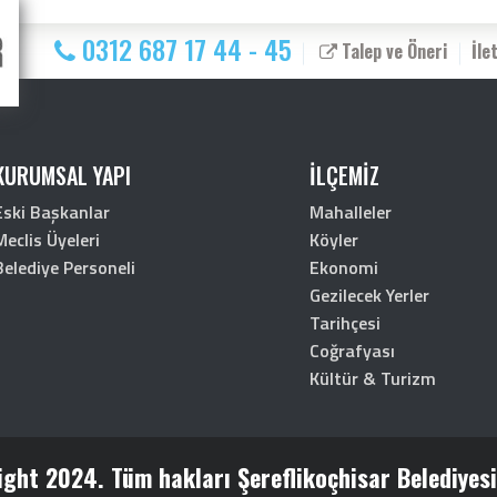
0312 687 17 44 - 45
Talep ve Öneri
İle
KURUMSAL YAPI
İLÇEMİZ
Eski Başkanlar
Mahalleler
Meclis Üyeleri
Köyler
Belediye Personeli
Ekonomi
Gezilecek Yerler
Tarihçesi
Coğrafyası
Kültür & Turizm
ght 2024. Tüm hakları Şereflikoçhisar Belediyesin