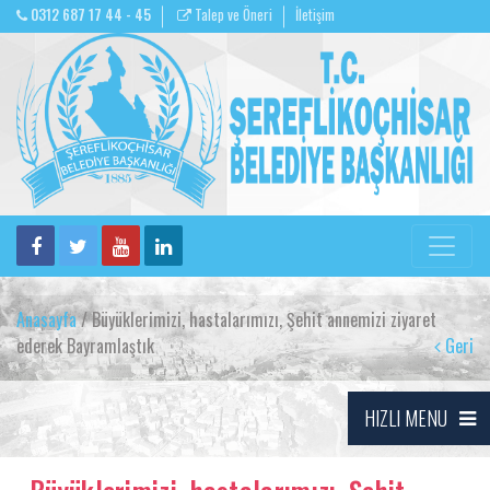
0312 687 17 44 - 45
Talep ve Öneri
İletişim
Anasayfa
/ Büyüklerimizi, hastalarımızı, Şehit annemizi ziyaret
ederek Bayramlaştık
Geri
HIZLI MENU