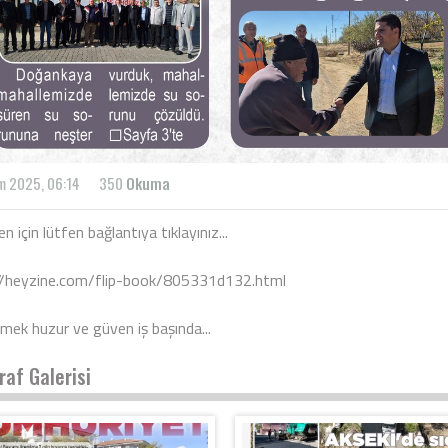
m 2025, 06:14
350
Okuma
n için lütfen bağlantıya tıklayınız...
//heyzine.com/flip-book/805331d132.html
lmek huzur ve güven iş başında...
raf Galerisi