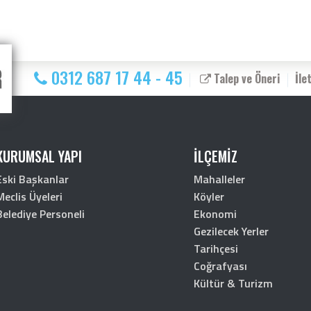
0312 687 17 44 - 45
Talep ve Öneri
İle
KURUMSAL YAPI
İLÇEMİZ
Eski Başkanlar
Mahalleler
Meclis Üyeleri
Köyler
Belediye Personeli
Ekonomi
Gezilecek Yerler
Tarihçesi
Coğrafyası
Kültür & Turizm