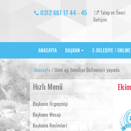
0312 687 17 44 - 45
Talep ve Öneri
İletişim
ANASAYFA
BAŞKAN
E-BELEDİYE / ONLİN
Anasayfa
/ Ekim ayı Belediye Bültenimiz yayında
Hızlı Menü
Ekim
Başkanın Özgeçmişi
Başkanın Mesajı
Başkanın Resimleri