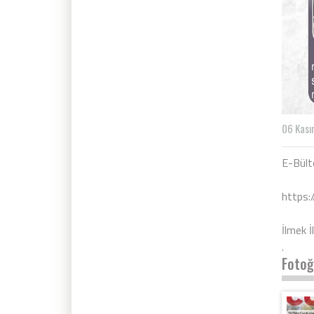
06 Kası
E-Bülte
https:
İlmek İ
.
Fotoğ