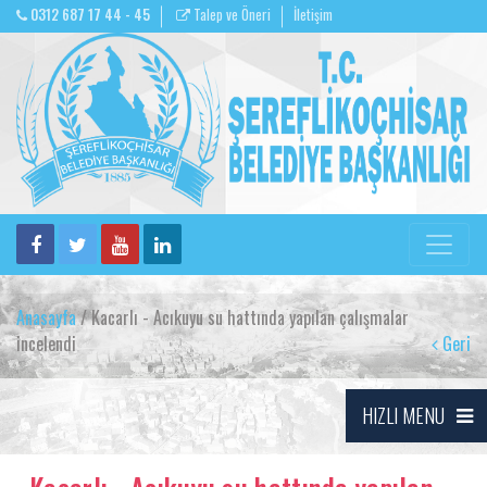
0312 687 17 44 - 45
Talep ve Öneri
İletişim
Anasayfa
/ Kacarlı - Acıkuyu su hattında yapılan çalışmalar
incelendi
Geri
HIZLI MENU