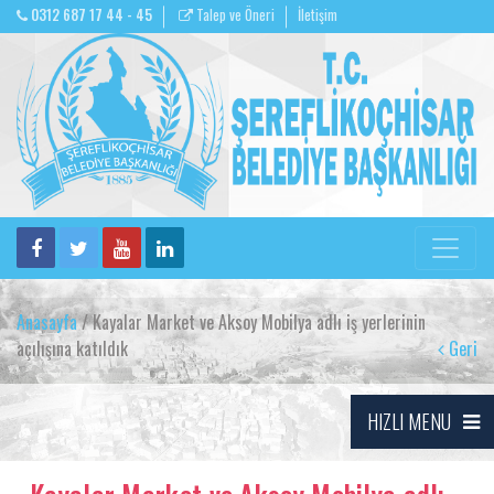
0312 687 17 44 - 45
Talep ve Öneri
İletişim
Anasayfa
/ Kayalar Market ve Aksoy Mobilya adlı iş yerlerinin
açılışına katıldık
Geri
HIZLI MENU