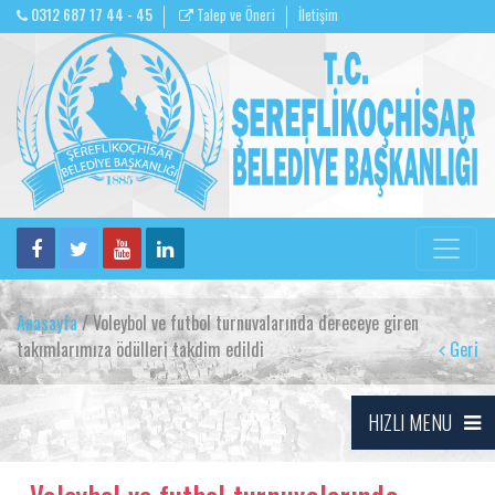
0312 687 17 44 - 45
Talep ve Öneri
İletişim
Anasayfa
/ Voleybol ve futbol turnuvalarında dereceye giren
takımlarımıza ödülleri takdim edildi
Geri
HIZLI MENU