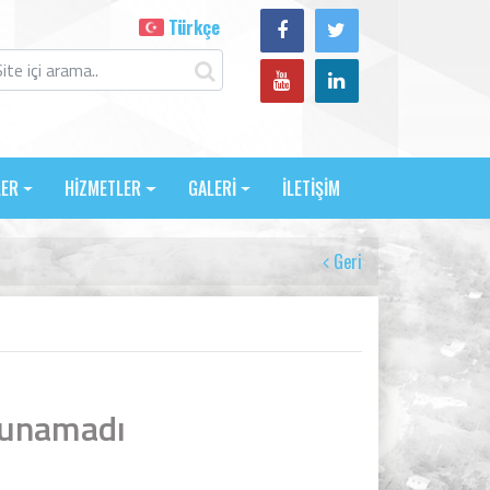
Türkçe
LER
HİZMETLER
GALERİ
İLETİŞİM
Geri
lunamadı