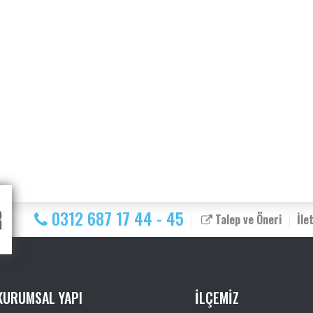
0312 687 17 44 - 45
Talep ve Öneri
İle
KURUMSAL YAPI
İLÇEMİZ