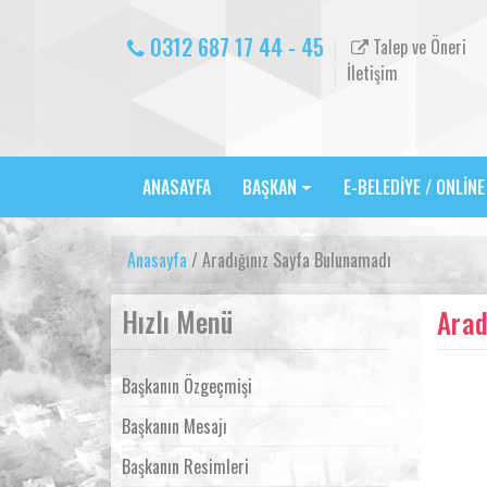
0312 687 17 44 - 45
Talep ve Öneri
İletişim
ANASAYFA
BAŞKAN
E-BELEDİYE / ONLİN
Anasayfa
/ Aradığınız Sayfa Bulunamadı
Hızlı Menü
Arad
Başkanın Özgeçmişi
Başkanın Mesajı
Başkanın Resimleri