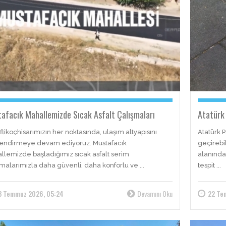
afacık Mahallemizde Sıcak Asfalt Çalışmaları
Atatürk 
likoçhisarımızın her noktasında, ulaşım altyapısını
Atatürk 
endirmeye devam ediyoruz. Mustafacık
geçirebi
llemizde başladığımız sıcak asfalt serim
alanında
şmalarımızla daha güvenli, daha konforlu ve ...
tespit ...
3 Temmuz 2026, 05:24
Devamını Oku
22 Te