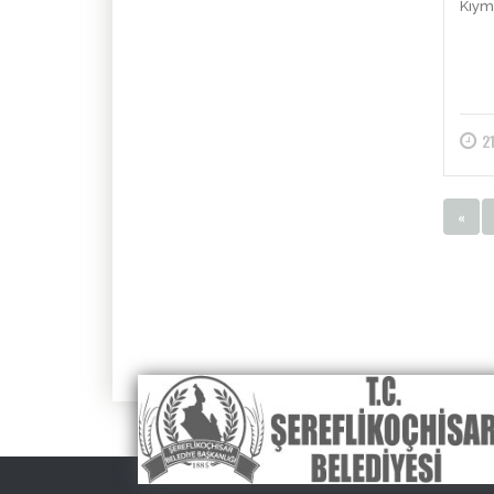
Kıym
2
«