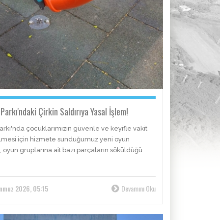
Parkı'ndaki Çirkin Saldırıya Yasal İşlem!
Parkı'nda çocuklarımızın güvenle ve keyifle vakit
lmesi için hizmete sunduğumuz yeni oyun
, oyun gruplarına ait bazı parçaların söküldüğü
mmuz 2026, 05:15
Devamını Oku