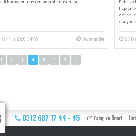
etli hemşehrilerimize önemle duyurulur...
Birlik v
hep birli
gelişini
dünyanın 
1 Temmuz 2026, 04:39
Devamını Oku
20 Te
1
2
3
4
5
6
7
»
0312 687 17 44 - 45
Talep ve Öneri
İle