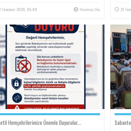
2 Temmuz 2026, 05:09
Devamını Oku
21 Te
etli Hemşehrilerimize Önemle Duyurulur...
Sabanto