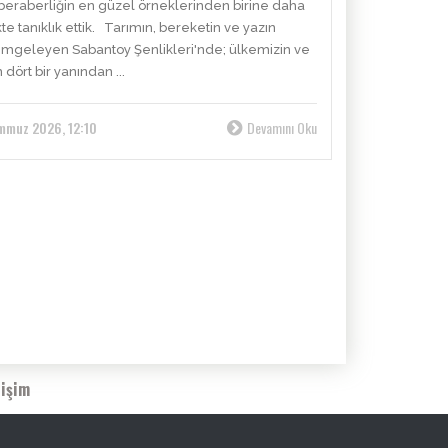
e beraberliğin en güzel örneklerinden birine daha
kte tanıklık ettik. Tarımın, bereketin ve yazın
 simgeleyen Sabantoy Şenlikleri'nde; ülkemizin ve
dört bir yanından ...
mmuz 2026, 12:10
Devamını Oku
tişim