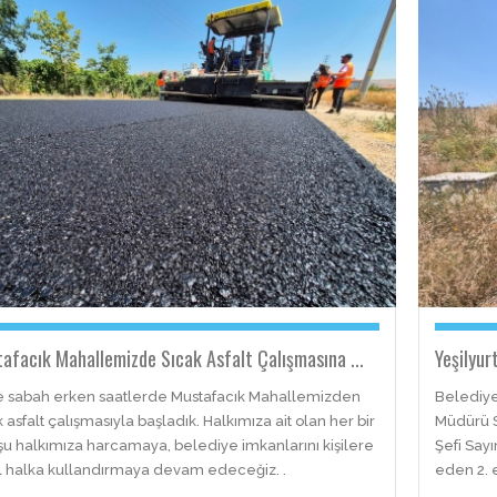
afacık Mahallemizde Sıcak Asfalt Çalışmasına ...
Yeşilyur
 sabah erken saatlerde Mustafacık Mahallemizden
Belediye
 asfalt çalışmasıyla başladık. Halkımıza ait olan her bir
Müdürü S
şu halkımıza harcamaya, belediye imkanlarını kişilere
Şefi Say
l halka kullandırmaya devam edeceğiz. .
eden 2. e