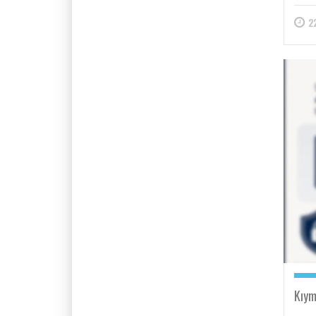
2
Kıym