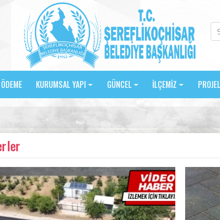
E ÖDEME
KURUMSAL YAPI
GÜNCEL
İLÇEMİZ
PROJE
rler