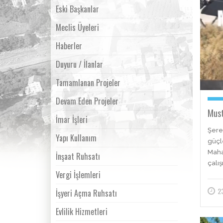
Eski Başkanlar
Meclis Üyeleri
Haberler
Duyuru / İlanlar
Tamamlanan Projeler
Devam Eden Projeler
Must
İmar İşleri
Şeref
Yapı Kullanım
güçl
Maha
İnşaat Ruhsatı
çalı
Vergi İşlemleri
2
İşyeri Açma Ruhsatı
Evlilik Hizmetleri