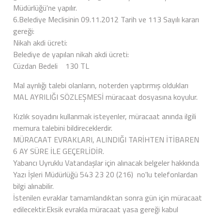
Müdürlüğü'ne yapılır.
6.Belediye Meclisinin 09.11.2012 Tarih ve 113 Sayılı kararı
gereği:
Nikah akdi ücreti:
Belediye de yapılan nikah akdi ücreti:
Cüzdan Bedeli 130 TL
Mal ayrılığı talebi olanların, noterden yaptırmış oldukları
MAL AYRILIĞI SÖZLEŞMESİ müracaat dosyasına koyulur.
Kızlık soyadını kullanmak isteyenler, müracaat anında ilgili
memura talebini bildireceklerdir.
MÜRACAAT EVRAKLARI, ALINDIĞI TARİHTEN İTİBAREN
6 AY SÜRE İLE GEÇERLİDİR.
Yabancı Uyruklu Vatandaşlar için alınacak belgeler hakkında
Yazı İşleri Müdürlüğü 543 23 20 (216) no'lu telefonlardan
bilgi alınabilir.
İstenilen evraklar tamamlandıktan sonra gün için müracaat
edilecektir.Eksik evrakla müracaat yasa gereği kabul