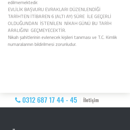
edilmemektedir.
EVLİLİK BAŞVURU EVRAKLARI DÜZENLENDİĞİ
TARİHTEN İTİBAREN 6 (ALTI AY) SÜRE İLE GEÇERLİ
OLDUĞUNDAN İSTENİLEN NİKAH GÜNÜ BU TARİH
ARALIĞINI GEÇMEYECEKTİR.
Nikah şahitlerinin evlenecek kişileri tanıması ve T.C. Kimlik
numaralarının bildirilmesi zorunludur.
0312 687 17 44 - 45
İletişim