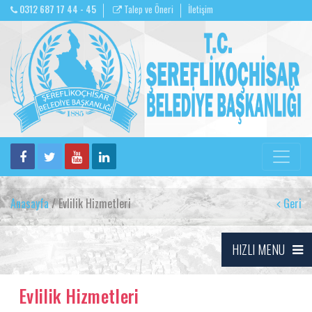
0312 687 17 44 - 45
Talep ve Öneri
İletişim
Anasayfa
/ Evlilik Hizmetleri
Geri
HIZLI MENU
Evlilik Hizmetleri