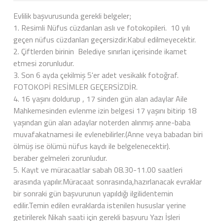
Evlilik başvurusunda gerekli belgeler;
1. Resimli Nüfus cüzdanları aslı ve fotokopileri. 10 yılı
geçen nüfus cüzdanları geçersizdir.Kabul edilmeyecektir.
2. Çiftlerden birinin Belediye sınırları içerisinde ikamet
etmesi zorunludur.
3. Son 6 ayda çekilmiş 5'er adet vesikalık fotoğraf.
FOTOKOPİ RESİMLER GEÇERSİZDİR.
4. 16 yaşını doldurup , 17 sinden gün alan adaylar Aile
Mahkemesinden evlenme izin belgesi 17 yaşını bitirip 18
yaşından gün alan adaylar noterden alınmış anne-baba
muvafakatnamesi ile evlenebilirler.(Anne veya babadan biri
ölmüş ise ölümü nüfus kaydı ile belgelenecektir).
beraber gelmeleri zorunludur.
5. Kayıt ve müracaatlar sabah 08.30-11.00 saatleri
arasında yapılır.Müracaat sonrasında,hazırlanacak evraklar
bir sonraki gün başvurunun yapıldığı ilgilidentemin
edilir.Temin edilen evraklarda istenilen hususlar yerine
getirilerek Nikah saati için gerekli başvuru Yazı İşleri