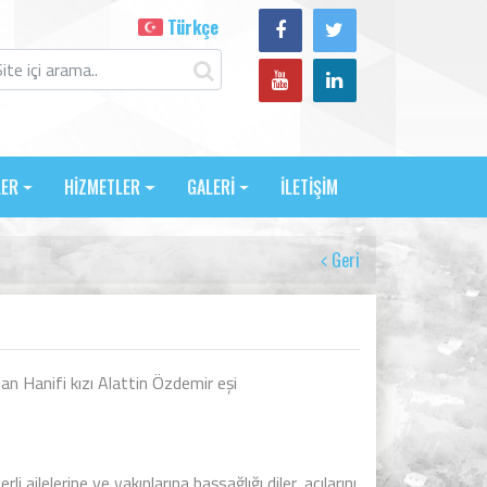
Türkçe
LER
HİZMETLER
GALERİ
İLETİŞİM
Geri
n Hanifi kızı Alattin Özdemir eşi
ilelerine ve yakınlarına başsağlığı diler, acılarını