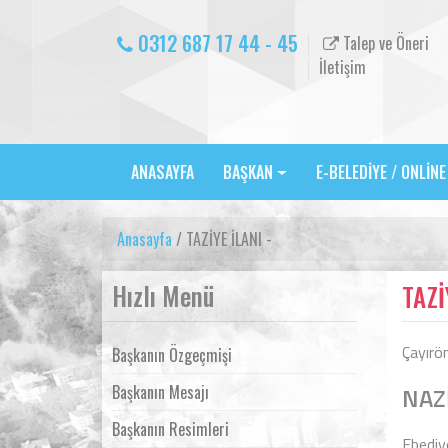
0312 687 17 44 - 45
Talep ve Öneri
İletişim
ANASAYFA
BAŞKAN
E-BELEDİYE / ONLİN
Anasayfa
/ TAZİYE İLANI -
Hızlı Menü
TAZİ
Çayırö
Başkanın Özgeçmişi
Başkanın Mesajı
NAZ
Başkanın Resimleri
Ebediye