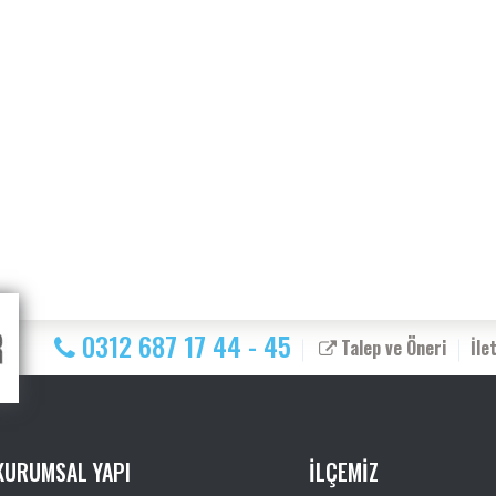
0312 687 17 44 - 45
Talep ve Öneri
İle
KURUMSAL YAPI
İLÇEMİZ