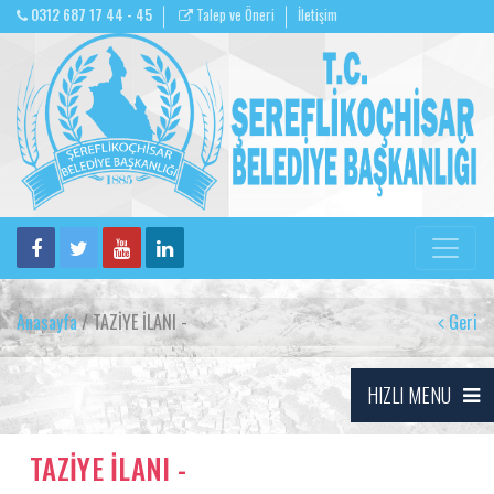
0312 687 17 44 - 45
Talep ve Öneri
İletişim
Anasayfa
/ TAZİYE İLANI -
Geri
HIZLI MENU
TAZİYE İLANI -