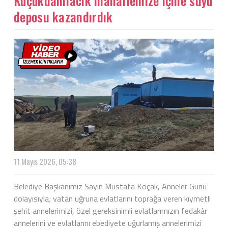
Küçükdamlacık mahallemize içme suyu
deposu kazandırdık
11 Mayıs 2026, 05:38
Belediye Başkanımız Sayın Mustafa Koçak, Anneler Günü
dolayısıyla; vatan uğruna evlatlarını toprağa veren kıymetli
şehit annelerimizi, özel gereksinimli evlatlarımızın fedakâr
annelerini ve evlatlarını ebediyete uğurlamış annelerimizi