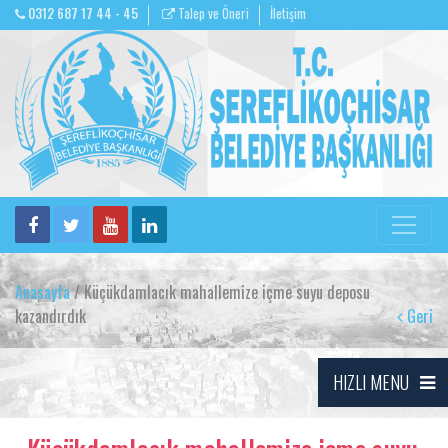
0312 687 17 44 - 45
Talep ve Öneri
İletişim
Anasayfa
/ Küçükdamlacık mahallemize içme suyu deposu
kazandırdık
Geri
HIZLI MENU