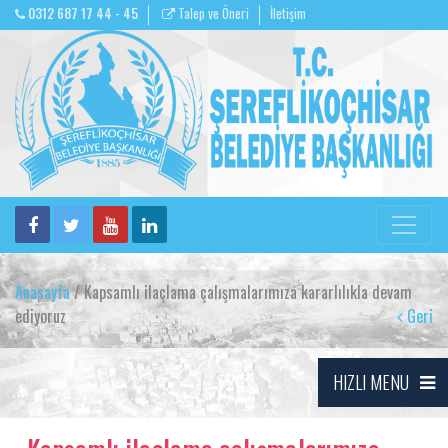
0312 687 17 44 - 45
Talep ve Öneri
İletişim
Anasayfa
/ Kapsamlı ilaçlama çalışmalarımıza kararlılıkla devam
ediyoruz
Geri
HIZLI MENU